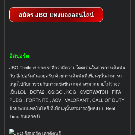
สมัคร JBO แทงบอลออนไลน์
อีสปอร์ต
JBO Thailand ของเราถือว่ามีความโดดเด่นในการการเดิมพัน
กับ อีสปอร์ตกันเลยครับ ด้วยการเดิมพันที่เพื่อนๆนั้นสามารถ
สนุกไปกับการชมกับการแข่งขัน เกมต่างๆมากมายไม่ว่าจะ
เป็น LOL , DOTA2 , CS:GO , KOG , OVERWATCH , FIFA ,
PUBG , FORTNITE , AOV , VALORANT , CALL OF DUTY
ด้วยระบบเทคโนโลยี ที่เพื่อนๆนั้นสามารถรู้ผลแบบ Real
Time กันเลยครับ