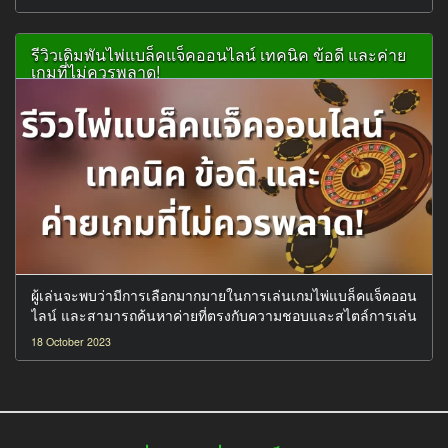
รีวิวเดิมพันไพ่แบล็คแจ็คออนไลน์ เทคนิค ข้อดี และค่าย
เกมที่ไม่ควรพลาด!
ผู้เล่นจะพบว่ามีการเลือกมากมายในการเล่นเกมไพ่แบล็คแจ็คออน
ไลน์ และสามารถค้นหาค่ายที่ตรงกับความชอบและสไตล์การเล่น
ของตนเองได้ง่ายขึ้น!
18 October 2023