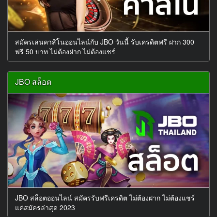
สมัครเล่นคาสิโนออนไลน์กับ JBO วันนี้ รับเครดิตฟรี ฝาก 300
ฟรี 50 บาท ไม่ต้องฝาก ไม่ต้องแชร์
JBO สล็อต
JBO สล็อตออนไลน์ สมัครรับฟรีเครดิต ไม่ต้องฝาก ไม่ต้องแชร์
แค่สมัครล่าสุด 2023