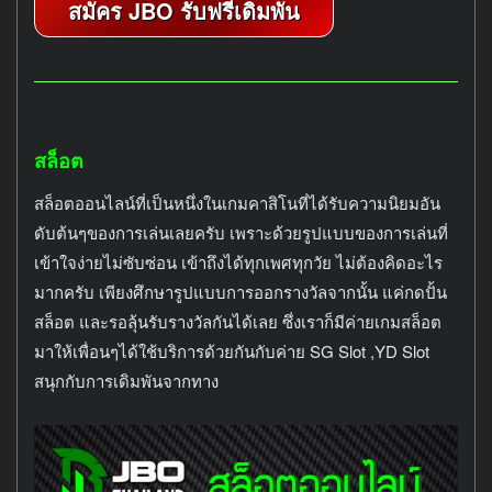
สมัคร JBO รับฟรีเดิมพัน
สล็อต
สล็อตออนไลน์ที่เป็นหนึ่งในเกมคาสิโนที่ได้รับความนิยมอัน
ดับต้นๆของการเล่นเลยครับ เพราะด้วยรูปแบบของการเล่นที่
เข้าใจง่ายไม่ซับซ่อน เข้าถึงได้ทุกเพศทุกวัย ไม่ต้องคิดอะไร
มากครับ เพียงศึกษารูปแบบการออกรางวัลจากนั้น แค่กดปั้น
สล็อต และรอลุ้นรับรางวัลกันได้เลย ซึ่งเราก็มีค่ายเกมสล็อต
มาให้เพื่อนๆได้ใช้บริการด้วยกันกับค่าย SG Slot ,YD Slot
สนุกกับการเดิมพันจากทาง