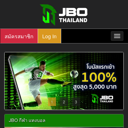
สมัครสมาชิก
Log In
1
2
3
JBO กีฬา แทงบอล