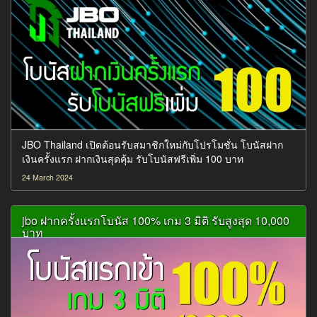
JBO Thailand เปิดต้อนรับสมาชิกใหม่กับโปรโมชั่น โบนัสฝาก
เงินครั้งแรก ฝากเงินสุดคุ้ม รับโบนัสฟรีเพิ่ม 100 บาท
24 March 2024
jbo ฝากครั้งแรกโบนัส 100% เกม 3 มิติ รับสูงสุด 10,000
บาท