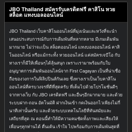
JBO Thailand สมัครรับเครดิตฟรี คาสิโน หวย
สล็อต แทงบอลออนไลน์
JBO Thailand เว็บคาสิโนออนไลน์ที่มุ่งเน้นและหวังที่จะนำ
เสนอประสบการณ์กับการเดิมพันที่หลากหลาย มีเกมเดิมพัน
มากมาย ไม่ว่าจะเป็น สล็อตออนไลน์ แทงบอลออนไลน์ คาสิ
โนออนไลน์ หรือแม้กระทั้ง หวยออนไลน์ แค่สมัครเจบีโอ กับ
ทางเราก็มีให้เพื่อนๆได้ลุ้นสนุก เพราะเรามาพร้อมกับใบ
อนุญาตการเดิมพันออนไลน์จาก First Cagayan เป็นที่น่าเชื่อ
ถือของวงการในฟิลิปปินส์กันเลย ซึ่งทางเราเป็นเว็บคาสิโน
ออนไลน์ที่ครบวงจรที่ดีที่สุดครับ ที่เต็มไปด้วยโปรโมชั่นดีๆ
จากทางเว็บ กับ JBO เครดิตฟรี และอื่นๆอีกมากมาย และด้วย
ระบบฝาก-ถอน อัตโนมัติ ฝากเงินเข้า กดเงินออกไวเพียงไม่กี่
นาทีเท่านั้นครับ และด้วยระบบเทคโนโลยีที่ทันสมัยและ
เสถียรที่สุด ณ ตอนนี้ทำให้มีความคมชัดทั้งภาพและเสียงให้
เพื่อนๆทุกท่านได้ ตื่นเต้น เร้าใจ ไปพร้อมกับการเดิมพันสุดที่