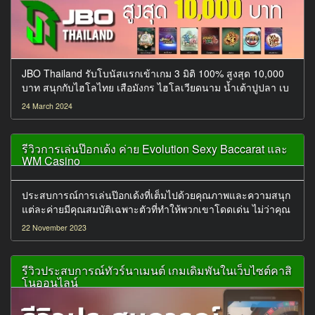
JBO Thailand รับโบนัสแรกเข้าเกม 3 มิติ 100% สูงสุด 10,000
บาท สนุกกับไฮโลไทย เสือมังกร ไฮโลเวียดนาม น้ำเต้าปูปลา เบ
ลังไก่
24 March 2024
รีวิวการเล่นป๊อกเด้ง ค่าย Evolution Sexy Baccarat และ
WM Casino
ประสบการณ์การเล่นป๊อกเด้งที่เต็มไปด้วยคุณภาพและความสนุก
แต่ละค่ายมีคุณสมบัติเฉพาะตัวที่ทำให้พวกเขาโดดเด่น ไม่ว่าคุณ
จะชอบ
22 November 2023
รีวิวประสบการณ์ทัวร์นาเมนต์ เกมเดิมพันในเว็บไซต์คาสิ
โนออนไลน์