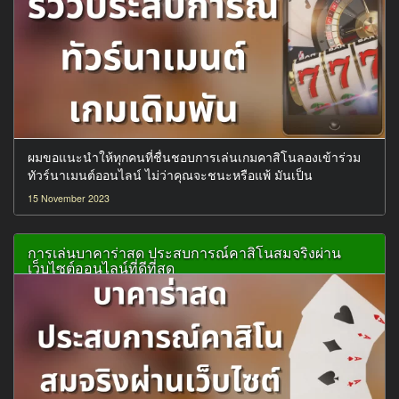
ผมขอแนะนำให้ทุกคนที่ชื่นชอบการเล่นเกมคาสิโนลองเข้าร่วม
ทัวร์นาเมนต์ออนไลน์ ไม่ว่าคุณจะชนะหรือแพ้ มันเป็น
ประสบการณ์ที่จะทำให้คุณเติบโต และได้เรียนรู้อะไรใหม่ๆ
15 November 2023
การเล่นบาคาร่าสด ประสบการณ์คาสิโนสมจริงผ่าน
เว็บไซต์ออนไลน์ที่ดีที่สุด