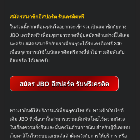
สมัครสมาชิกอีสปอร์ต รับเครดิตฟรี
ในส่วนนี้หากเพื่อนๆสนใจอยากจะเข้าร่วมเป็นสมาชิกกัยทาง
JBO เครดิตฟรี เพื่อนๆสามารถกดที่ปุ่มสมัครด้านล่างนี้ได้เลย
นะครับ สมัครสมาชิกกับเราเพื่อนๆจะได้รับเครดิตฟรี 300
เพื่อนๆสามารถใช้โบนัสเครดิตฟรีตรงนี้นำไปวางเดิมพันกับ
อีสปอร์ต ได้เลยครับ
สมัคร JBO อีสปอร์ต รับฟรีเครดิต
ทางเรายินดีให้บริการแก่เพื่อนๆคนไทยกับ ทางเข้าเว็บไซต์
เดิม JBO ที่เพื่อนๆนั้นสามารถร่วมเดิมพันโดยไร้ความกังวล
ในเรื่องความยั่งยืนและมั่นคงในด้านการเงิน สำหรับผู้ที่เคยพบ
เว็บคาสิโนในระบบเอเย่นต์แล้วผิดหวังกับการให้บริการ หรือ